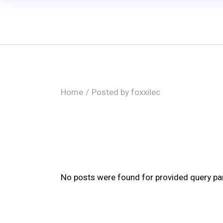
Skip
to
the
content
Home
Posted by foxxilec
No posts were found for provided query pa